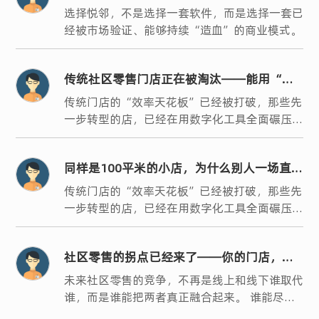
转型，系统选对了吗？
选择悦邻，不是选择一套软件，而是选择一套已
经被市场验证、能够持续“造血”的商业模式。
传统社区零售门店正在被淘汰——能用“一
家店”做“一整条街”生意的人，已经跑起
传统门店的“效率天花板”已经被打破，那些先
一步转型的店，已经在用数字化工具全面碾压同
来了
行。
同样是100平米的小店，为什么别人一场直播
卖几万，你却只能苦守几千？
传统门店的“效率天花板”已经被打破，那些先
一步转型的店，已经在用数字化工具全面碾压同
行。
社区零售的拐点已经来了——你的门店，是
升级还是被淘汰？
未来社区零售的竞争，不再是线上和线下谁取代
谁，而是谁能把两者真正融合起来。 谁能尽早
落地私域直播模式，谁就能吃到红利，用一家