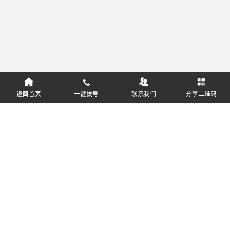
返回首页
一键拨号
联系我们
分享二维码
服务热线：
400-811-8627
郑州盈和软件技术有限公司 版权所有
豫ICP备16031643号-2
软件企业编号：豫RQ-2018-0408
公安部备案号：41019702002457
关注公众号