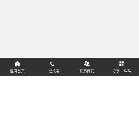
返回首页
一键拨号
联系我们
分享二维码
服务热线：
400-811-8627
郑州盈和软件技术有限公司 版权所有
豫ICP备16031643号-2
软件企业编号：豫RQ-2018-0408